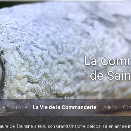
La Comm
de Sai
Le Fromage
La Vie de la Commanderie
Videos
Con
aure de Touraine
a tenu son Grand Chapitre délocalisé en année 