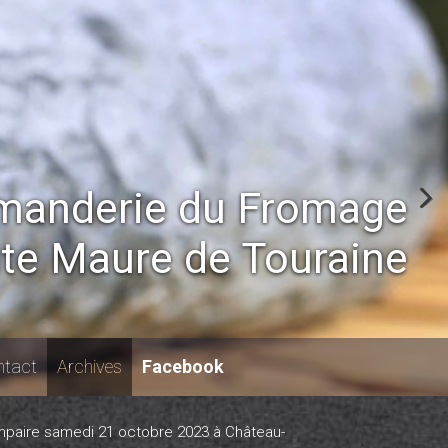
anderie du Fromage
nte Maure de Touraine
tact
Archives
Facebook
impaire samedi 21 octobre 2023 à Château-