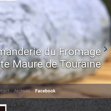
anderie du Fromage
nte Maure de Touraine
tact
Archives
Facebook