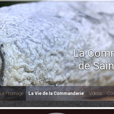
La Comm
de Sai
Le Fromage
La Vie de la Commanderie
Videos
Con