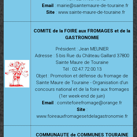
Email
:
mairie@saintem
aure-de-touraine.fr
Site
:
www.sainte-maure-de-touraine.fr
COMITE de la FOIRE aux FROMAGES et de la
GASTRONOMIE
Président : Jean MEUNIER
Adresse : 5 bis Rue du Château Gaillard 37800
Sainte Maure de Touraine
Tél : 02.47.72.00.13
Objet : Promotion et défense du fromage de
Sainte Maure de Touraine - Organisation d’un
concours national et de la foire aux fromages
(1er week-end de juin)
Email
:
comitefoirefromage@orange.fr
Site
:
www.foireauxfromagesetdelagastronomie.fr
COMMUNAUTE de COMMUNES TOURAINE