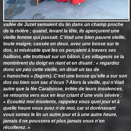
vallée de Juzet semaient du lin dans un champ proche
de la rivière ; quand, levant la tête, ils aperçurent une
vieille femme qui passait. C’était une bien pauvre vieille,
toute maigre, cassée en deux, avec une bosse sur le
dos, si misérable que les os perçaient à travers ses
haillons, elle trottinait sur un bâton. Les villageois se la
montrèrent du doigt en riant et en disant : « regardez
donc un peu cette vieille, on dirait un tas de
« hanoches » (fagots). C’est une bosse qu’elle a sur son
dos ou bien son sac d’écus ? Alors la vieille, qui n’était
autre que la fée Carabosse, irritée de leurs insolences,
se retourna vers eux en leur criant d’une vois sévère :
« Ecoutez moi insolents, rappelez vous quel jour et à
quelle heure vous avez ri de moi, car si dorénavant
vous semez le lin un autre jour et à une autre heure,
jamais il ne poussera et plus jamais vous n’en
récolterez. »