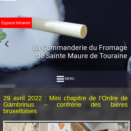
Espace Intranet
La Commanderie du Fromage
de Sainte Maure de Touraine
MENU
29 avril 2022 : Mini chapitre de l’Ordre de
Gambrinus – confrérie des bières
bruxelloises